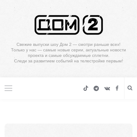
Свежие выпуски шоу Дом 2 — смотри раньше всех!
Только у нас — самые новые серии, актуальные новости
проекта и самые обсуждаемые сплетни.
Следи за развитием событий на телестройке первым!