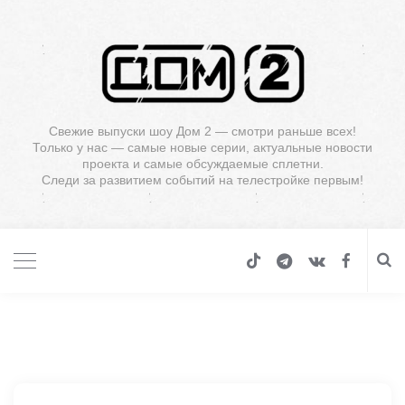
Свежие выпуски шоу Дом 2 — смотри раньше всех!
Только у нас — самые новые серии, актуальные новости
проекта и самые обсуждаемые сплетни.
Следи за развитием событий на телестройке первым!