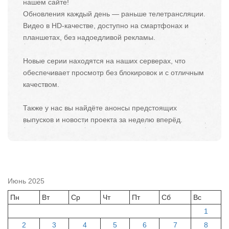
нашем сайте!
Обновления каждый день — раньше телетрансляции.
Видео в HD-качестве, доступно на смартфонах и
планшетах, без надоедливой рекламы.
Новые серии находятся на наших серверах, что
обеспечивает просмотр без блокировок и с отличным
качеством.
Также у нас вы найдёте анонсы предстоящих
выпусков и новости проекта за неделю вперёд.
Июнь 2025
Пн
Вт
Ср
Чт
Пт
Сб
Вс
1
2
3
4
5
6
7
8