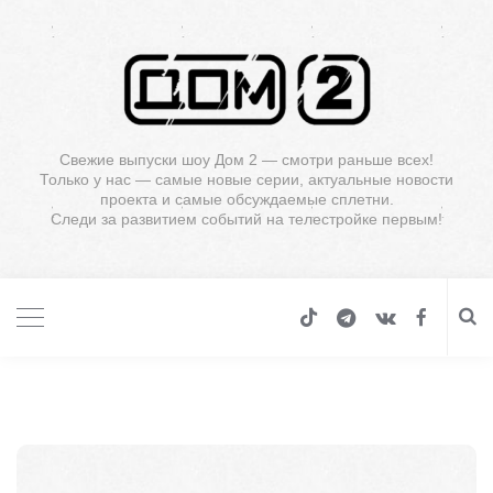
Свежие выпуски шоу Дом 2 — смотри раньше всех!
Только у нас — самые новые серии, актуальные новости
проекта и самые обсуждаемые сплетни.
Следи за развитием событий на телестройке первым!