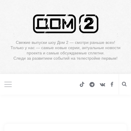
Свежие выпуски шоу Дом 2 — смотри раньше всех!
Только у нас — самые новые серии, актуальные новости
проекта и самые обсуждаемые сплетни.
Следи за развитием событий на телестройке первым!