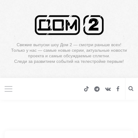
Свежие выпуски шоу Дом 2 — смотри раньше всех!
Только у нас — самые новые серии, актуальные новости
проекта и самые обсуждаемые сплетни.
Следи за развитием событий на телестройке первым!