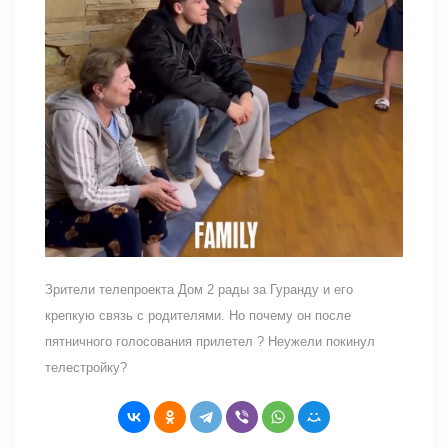
Зрители телепроекта Дом 2 рады за Гуранду и его
крепкую связь с родителями. Но почему он после
пятничного голосования прилетел ? Неужели покинул
телестройку?