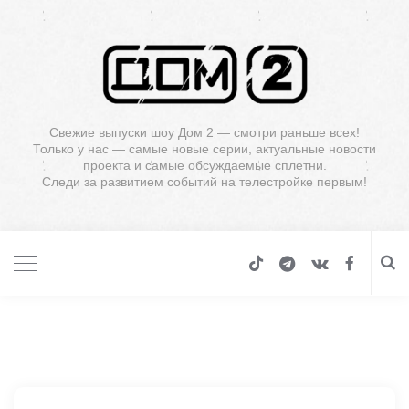
Свежие выпуски шоу Дом 2 — смотри раньше всех!
Только у нас — самые новые серии, актуальные новости
проекта и самые обсуждаемые сплетни.
Следи за развитием событий на телестройке первым!