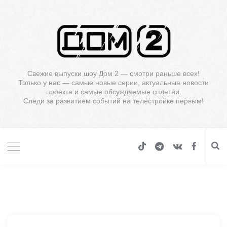
Свежие выпуски шоу Дом 2 — смотри раньше всех!
Только у нас — самые новые серии, актуальные новости
проекта и самые обсуждаемые сплетни.
Следи за развитием событий на телестройке первым!