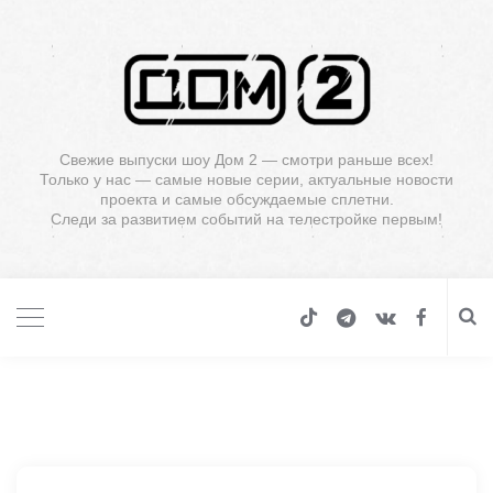
Свежие выпуски шоу Дом 2 — смотри раньше всех!
Только у нас — самые новые серии, актуальные новости
проекта и самые обсуждаемые сплетни.
Следи за развитием событий на телестройке первым!