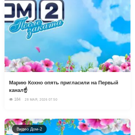
Марию Кохно опять пригласили на Первый
канал☝️
184
28 МАЯ, 2026 07:50
Видео Дом-2