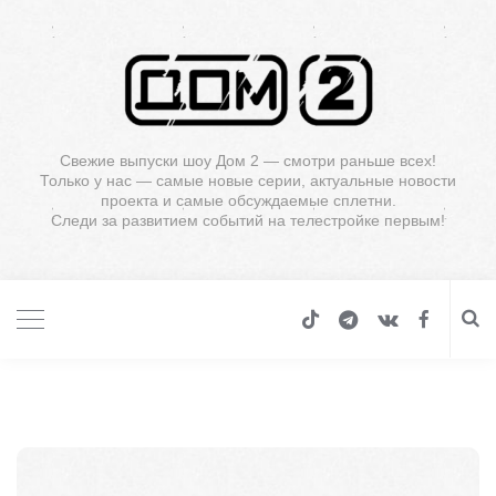
Свежие выпуски шоу Дом 2 — смотри раньше всех!
Только у нас — самые новые серии, актуальные новости
проекта и самые обсуждаемые сплетни.
Следи за развитием событий на телестройке первым!