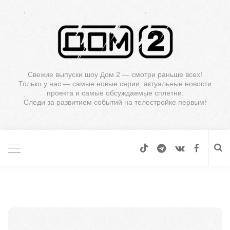
Свежие выпуски шоу Дом 2 — смотри раньше всех!
Только у нас — самые новые серии, актуальные новости
проекта и самые обсуждаемые сплетни.
Следи за развитием событий на телестройке первым!