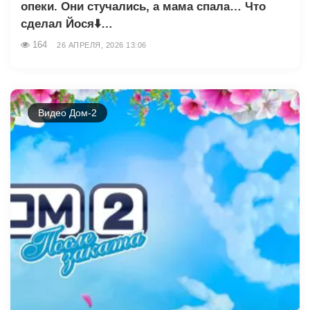
опеки. Они стучались, а мама спала… Что
сделал Йося⬇️…
164
26 АПРЕЛЯ, 2026 13:06
Видео Дом-2