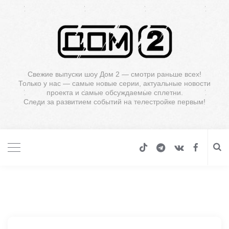
Свежие выпуски шоу Дом 2 — смотри раньше всех!
Только у нас — самые новые серии, актуальные новости
проекта и самые обсуждаемые сплетни.
Следи за развитием событий на телестройке первым!