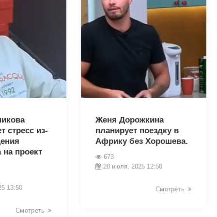
8639
никова
Женя Дорожкина
 стресс из-
планирует поездку в
щения
Африку без Хорошева.
 на проект
673
28 июля, 2025 12:50
25 13:50
Смотреть
Смотреть