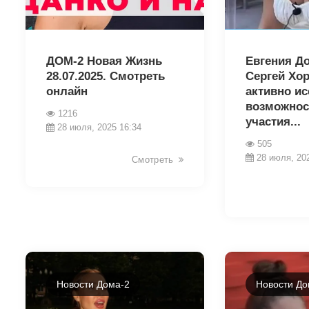
8841
8654
ДОМ-2 Новая Жизнь
Евгения Д
28.07.2025. Смотреть
Сергей Хо
онлайн
активно и
возможнос
1216
участия...
28 июля, 2025 16:34
505
28 июля, 20
Смотреть
Новости Дома-2
Новости До