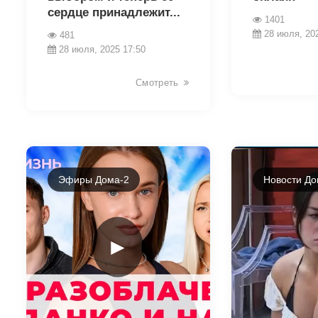
сердце принадлежит...
1401
28 июля, 20
481
28 июля, 2025 17:50
Смотреть
Эфиры Дома-2
Новости До
►