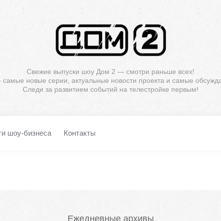
Свежие выпуски шоу Дом 2 — смотри раньше всех!
— самые новые серии, актуальные новости проекта и самые обсужд
Следи за развитием событий на телестройке первым!
ти шоу-бизнеса
Контакты
Ежедневные архивы