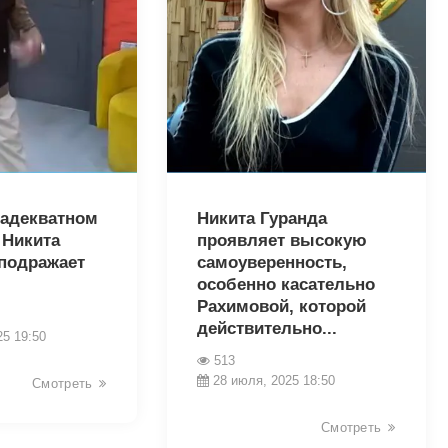
8665
еадекватном
Никита Гуранда
 Никита
проявляет высокую
подражает
самоуверенность,
особенно касательно
Рахимовой, которой
действительно...
25 19:50
513
28 июля, 2025 18:50
Смотреть
Смотреть