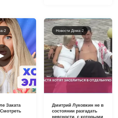
а-2
Новости Дома-2
►
8657
ле Заката
Дмитрий Луковкин не в
. Смотреть
состоянии разгадать
неясности, с которыми