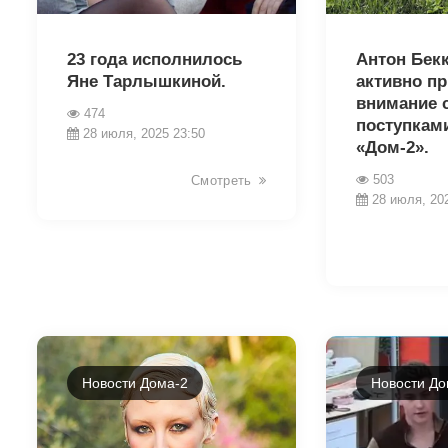
8855
8848
23 года исполнилось
Антон Бек
Яне Тарлышкиной.
активно п
внимание 
474
поступками
28 июля, 2025 23:50
«Дом-2».
503
Смотреть
28 июля, 20
Новости Дома-2
Новости До