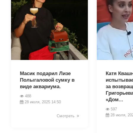
8645
8643
Масик подарил Лизе
Катя Кваш
Полыгаловой сумку в
испытывает
виде аквариума.
за возвра
Григорьева
488
«Дом...
28 июля, 2025 14:50
597
28 июля, 20
Смотреть