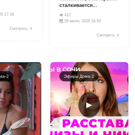
сталкивается...
25 17:34
417
28 июля, 2025 16:50
Смотреть
Смотреть
ма-2
Эфиры Дома-2
►