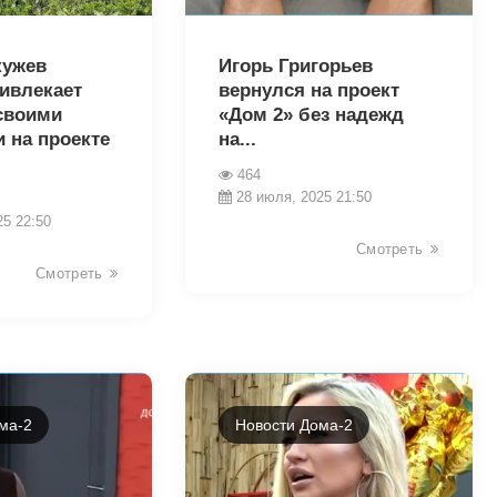
8844
кужев
Игорь Григорьев
ривлекает
вернулся на проект
своими
«Дом 2» без надежд
 на проекте
на...
464
28 июля, 2025 21:50
25 22:50
Смотреть
Смотреть
ма-2
Новости Дома-2