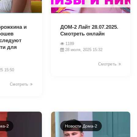
8677
орожкина и
ДОМ-2 Лайт 28.07.2025.
рошев
Смотреть онлайн
сследуют
1189
ти для
28 июля, 2025 15:32
Смотреть
25 15:50
Смотреть
ма-2
Новости Дома-2