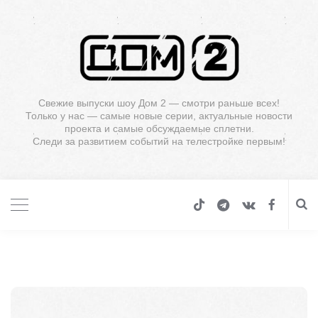
Свежие выпуски шоу Дом 2 — смотри раньше всех!
Только у нас — самые новые серии, актуальные новости
проекта и самые обсуждаемые сплетни.
Следи за развитием событий на телестройке первым!