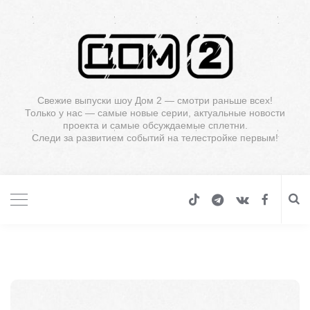
Свежие выпуски шоу Дом 2 — смотри раньше всех!
Только у нас — самые новые серии, актуальные новости
проекта и самые обсуждаемые сплетни.
Следи за развитием событий на телестройке первым!