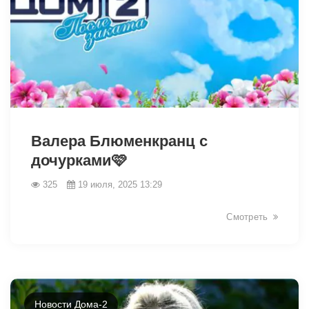
7536
Валера Блюменкранц с
дочурками🩷
325
19 июля, 2025 13:29
Смотреть
Новости Дома-2