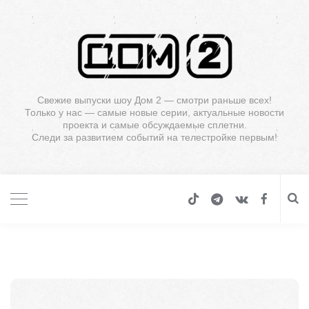
Свежие выпуски шоу Дом 2 — смотри раньше всех!
Только у нас — самые новые серии, актуальные новости
проекта и самые обсуждаемые сплетни.
Следи за развитием событий на телестройке первым!