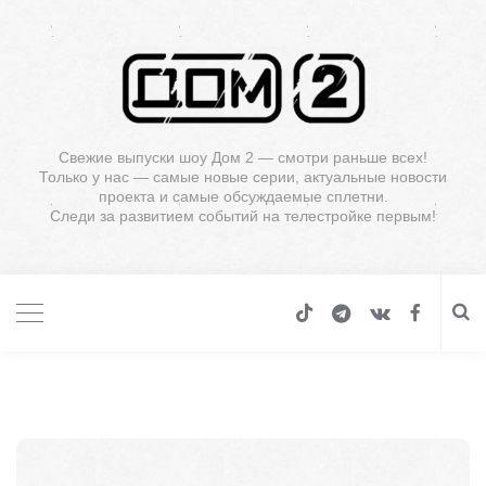
Свежие выпуски шоу Дом 2 — смотри раньше всех!
Только у нас — самые новые серии, актуальные новости
проекта и самые обсуждаемые сплетни.
Следи за развитием событий на телестройке первым!