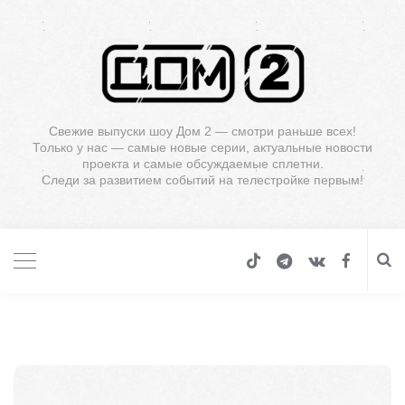
Свежие выпуски шоу Дом 2 — смотри раньше всех!
Только у нас — самые новые серии, актуальные новости
проекта и самые обсуждаемые сплетни.
Следи за развитием событий на телестройке первым!