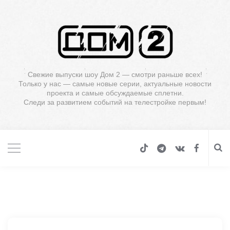
Свежие выпуски шоу Дом 2 — смотри раньше всех!
Только у нас — самые новые серии, актуальные новости
проекта и самые обсуждаемые сплетни.
Следи за развитием событий на телестройке первым!