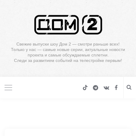
Свежие выпуски шоу Дом 2 — смотри раньше всех!
Только у нас — самые новые серии, актуальные новости
проекта и самые обсуждаемые сплетни.
Следи за развитием событий на телестройке первым!