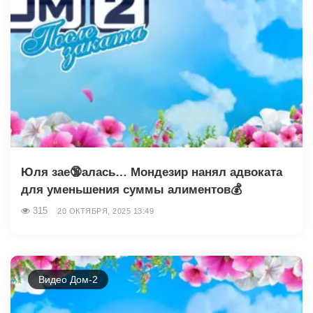
Юля зае🔞алась… Мондезир нанял адвоката
для уменьшения суммы алиментов💰
315
20 ОКТЯБРЯ, 2025 13:49
Видео Дом-2