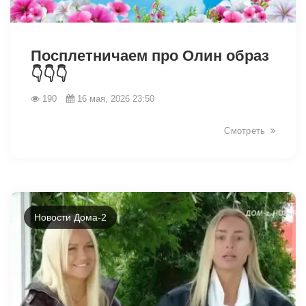
41768
Посплетничаем про Олин образ
👇👇👇
190
16 мая, 2026 23:50
Смотреть
Новости Дома-2