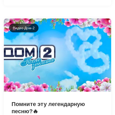
Видео Дом-2
41716
Помните эту легендарную
песню?🔥