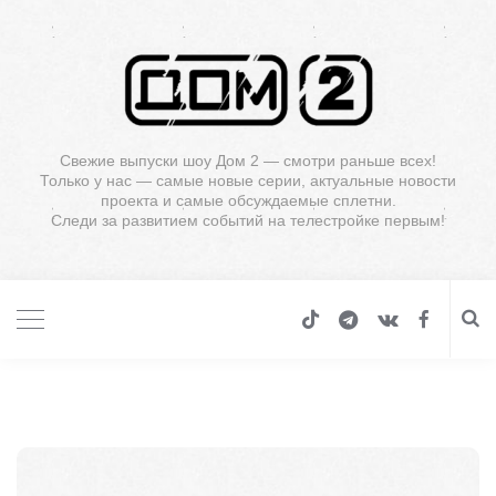
Свежие выпуски шоу Дом 2 — смотри раньше всех!
Только у нас — самые новые серии, актуальные новости
проекта и самые обсуждаемые сплетни.
Следи за развитием событий на телестройке первым!