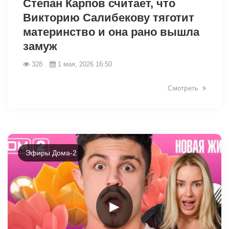
Степан Карпов считает, что
Викторию Салибекову тяготит
материнство и она рано вышла
замуж
328
1 мая, 2026 16:50
Смотреть
Эфиры Дома-2
►