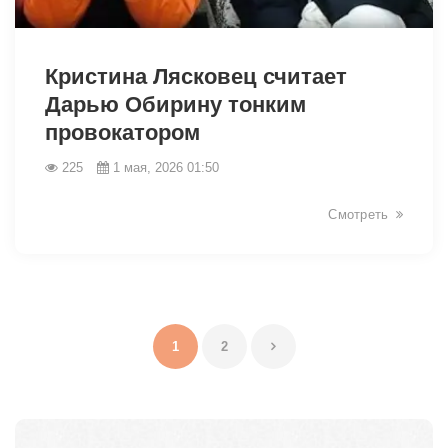
40252
Кристина Лясковец считает
Дарью Обирину тонким
провокатором
225
1 мая, 2026 01:50
Смотреть
1
2