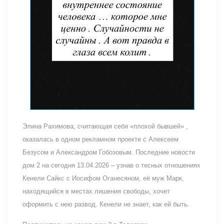
Элина Рахимова, считающая себя «плохой бывшей» ,
оказалась в одном рекламном проекте с Алексеем
Безусом и Александром Гобозовым. Последние новости
дом 2 на сегодня 13.04.2026 – узнав о тесных отношениях
Кенели Сайкс с Иосифом Оганесяном, её муж Марк,
находящийся в местах лишения свободы, хочет
оформить с нею развод. Кенели не знает, как ей быть.