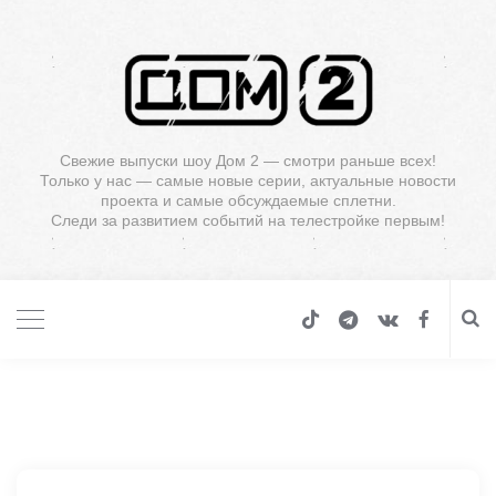
Свежие выпуски шоу Дом 2 — смотри раньше всех!
Только у нас — самые новые серии, актуальные новости
проекта и самые обсуждаемые сплетни.
Следи за развитием событий на телестройке первым!