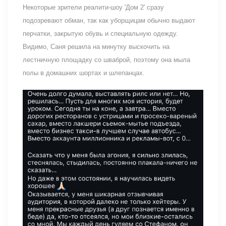
Некоторые зрители реалити-шоу 'Дом 2' сразу
подозревают обман, так как уборщицам обычно выдают
перчатки, закрытую обувь и специальную одежду.
Видимо, Саня решила на минутку выскочить на
лестничную площадку со шваброй, поэтому она мыла
полы в домашних шортах и шлепанцах.