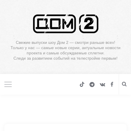
Свежие выпуски шоу Дом 2 — смотри раньше всех!
Только у нас — самые новые серии, актуальные новости
проекта и самые обсуждаемые сплетни.
Следи за развитием событий на телестройке первым!