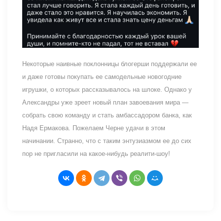
Некоторые наивные поклонницы блогерши поддержали ее
и даже готовы покупать ее самодельные новогодние
игрушки, о которых рассказывалось на шлоке. Однако у
Александры уже зреет новый план завоевания мира —
собрать свою команду и стать амбассадором банка, как
Надя Ермакова. Пожелаем Черне удачи в этом
начинании. Странно, что с таким энтузиазмом ее до сих
пор не пригласили на какое-нибудь реалити-шоу!