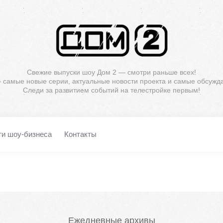
Свежие выпуски шоу Дом 2 — смотри раньше всех!
— самые новые серии, актуальные новости проекта и самые обсужд
Следи за развитием событий на телестройке первым!
ти шоу-бизнеса
Контакты
Ежедневные архивы