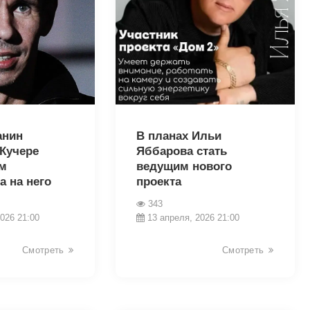
38380
анин
В планах Ильи
 Кучере
Яббарова стать
м
ведущим нового
а на него
проекта
343
026 21:00
13 апреля, 2026 21:00
Смотреть
Смотреть