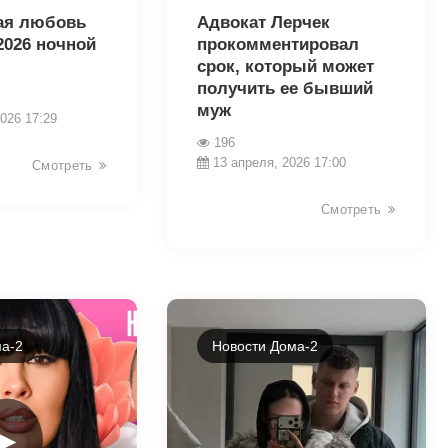
ая любовь
Адвокат Лерчек
2026 ночной
прокомментировал
срок, который может
получить ее бывший
муж
026 17:29
196
13 апреля, 2026 17:00
Смотреть
Смотреть
а-2
Новости Дома-2
►