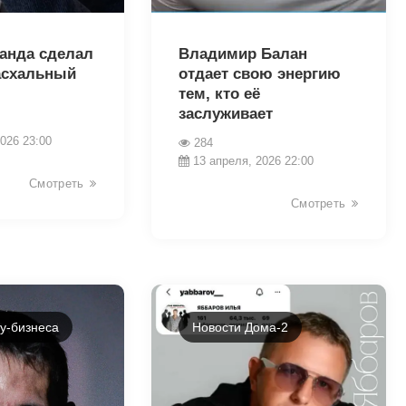
38382
ранда сделал
Владимир Балан
асхальный
отдает свою энергию
тем, кто её
заслуживает
026 23:00
284
13 апреля, 2026 22:00
Смотреть
Смотреть
у-бизнеса
Новости Дома-2