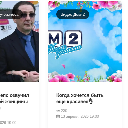
у-бизнеса
Видео Дом-2
38372
Лепс озвучил
Когда хочется быть
ой женщины
ещё красивее👌
и
230
13 апреля, 2026 19:00
026 19:00