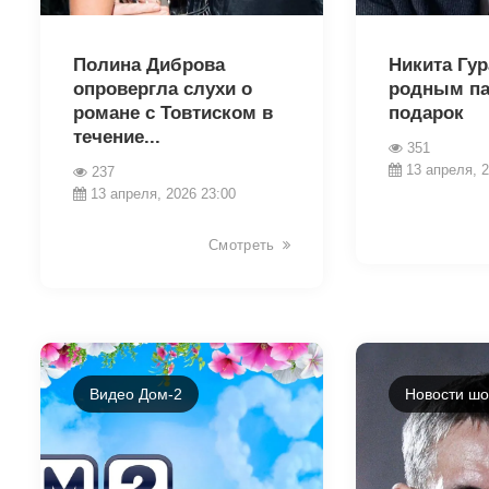
38448
38385
Полина Диброва
Никита Гу
опровергла слухи о
родным п
романе с Товтиском в
подарок
течение...
351
13 апреля, 2
237
13 апреля, 2026 23:00
Смотреть
Видео Дом-2
Новости шо