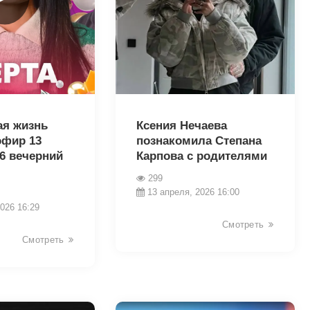
38365
ая жизнь
Ксения Нечаева
эфир 13
познакомила Степана
6 вечерний
Карпова с родителями
299
13 апреля, 2026 16:00
026 16:29
Смотреть
Смотреть