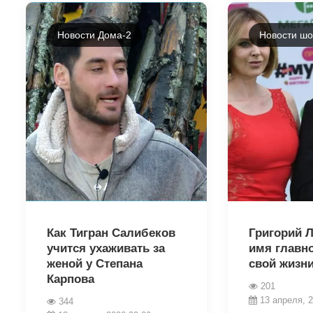
Новости Дома-2
Новости шо
38375
38421
Как Тигран Салибеков
Григорий 
учится ухаживать за
имя главн
женой у Степана
свой жизн
Карпова
201
13 апреля, 2
344