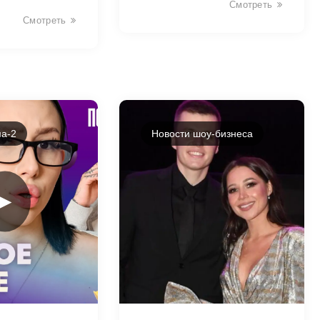
Смотреть
Смотреть
а-2
Новости шоу-бизнеса
►
38404