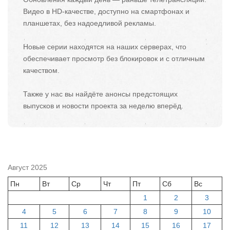
Видео в HD-качестве, доступно на смартфонах и
планшетах, без надоедливой рекламы.
Новые серии находятся на наших серверах, что
обеспечивает просмотр без блокировок и с отличным
качеством.
Также у нас вы найдёте анонсы предстоящих
выпусков и новости проекта за неделю вперёд.
Август 2025
Пн
Вт
Ср
Чт
Пт
Сб
Вс
1
2
3
4
5
6
7
8
9
10
11
12
13
14
15
16
17