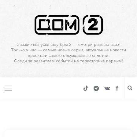
Свежие выпуски шоу Дом 2 — смотри раньше всех!
Только у нас — самые новые серии, актуальные новости
проекта и самые обсуждаемые сплетни.
Следи за развитием событий на телестройке первым!