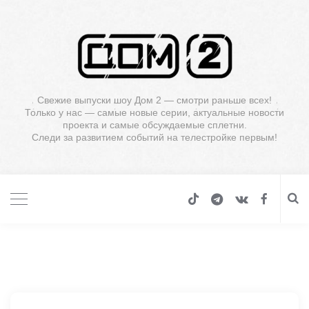
Свежие выпуски шоу Дом 2 — смотри раньше всех!
Только у нас — самые новые серии, актуальные новости
проекта и самые обсуждаемые сплетни.
Следи за развитием событий на телестройке первым!