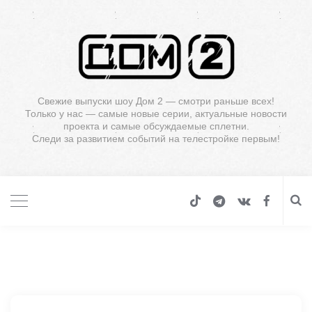
Свежие выпуски шоу Дом 2 — смотри раньше всех!
Только у нас — самые новые серии, актуальные новости
проекта и самые обсуждаемые сплетни.
Следи за развитием событий на телестройке первым!