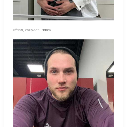
«Упал, очнулся, гипс»