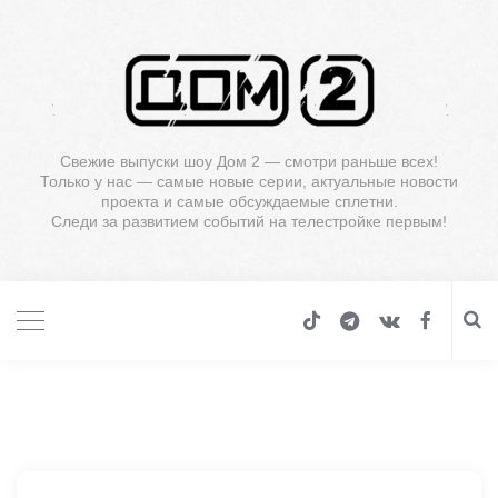
Свежие выпуски шоу Дом 2 — смотри раньше всех!
Только у нас — самые новые серии, актуальные новости
проекта и самые обсуждаемые сплетни.
Следи за развитием событий на телестройке первым!