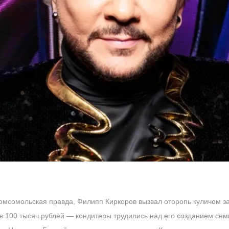
Комсомольская правда, Филипп Киркоров вызвал оторопь куличом за
в 100 тысяч рублей — кондитеры трудились над его созданием семь