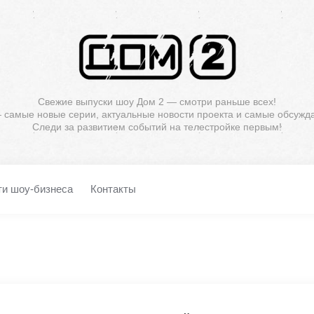
Свежие выпуски шоу Дом 2 — смотри раньше всех!
— самые новые серии, актуальные новости проекта и самые обсужд
Следи за развитием событий на телестройке первым!
ти шоу-бизнеса
Контакты