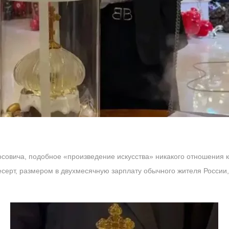
совича, подобное «произведение искусства» никакого отношения к
есерт, размером в двухмесячную зарплату обычного жителя России