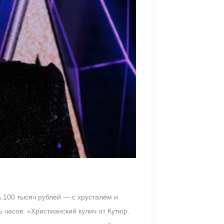
 100 тысяч рублей — с хрусталём и
 часов. «Христианский кулич от Кутюр.