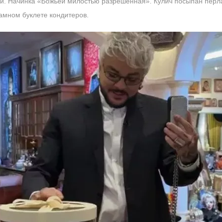
ли. Начинка «Божьей милостью разрешенная». Кулич посыпан пер
амном буклете кондитеров.