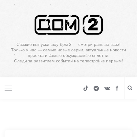
Свежие выпуски шоу Дом 2 — смотри раньше всех!
Только у нас — самые новые серии, актуальные новости
проекта и самые обсуждаемые сплетни.
Следи за развитием событий на телестройке первым!