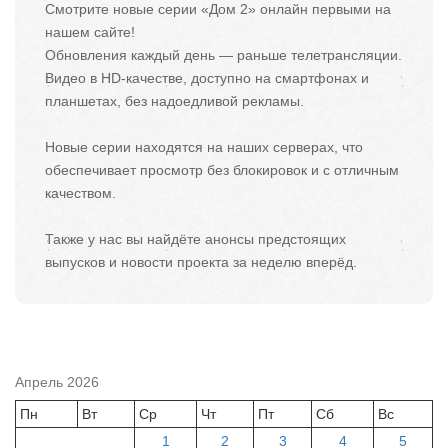
Смотрите новые серии «Дом 2» онлайн первыми на
нашем сайте!
Обновления каждый день — раньше телетрансляции.
Видео в HD-качестве, доступно на смартфонах и
планшетах, без надоедливой рекламы.
Новые серии находятся на наших серверах, что
обеспечивает просмотр без блокировок и с отличным
качеством.
Также у нас вы найдёте анонсы предстоящих
выпусков и новости проекта за неделю вперёд.
Апрель 2026
Пн
Вт
Ср
Чт
Пт
Сб
Вс
1
2
3
4
5