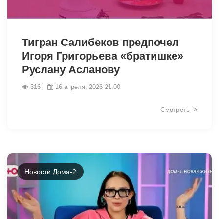
38799
Тигран Салибеков предпочел
Игоря Григорьева «братишке»
Руслану Асланову
316
16 апреля, 2026 21:00
Смотреть
Новости Дома-2