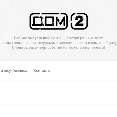
Свежие выпуски шоу Дом 2 — смотри раньше всех!
— самые новые серии, актуальные новости проекта и самые обсужд
Следи за развитием событий на телестройке первым!
ти шоу-бизнеса
Контакты