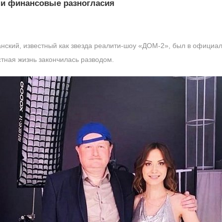
ли финансовые разногласия
анский, известный как звезда реалити-шоу «ДОМ-2», был в официа
стная жизнь закончилась разводом.