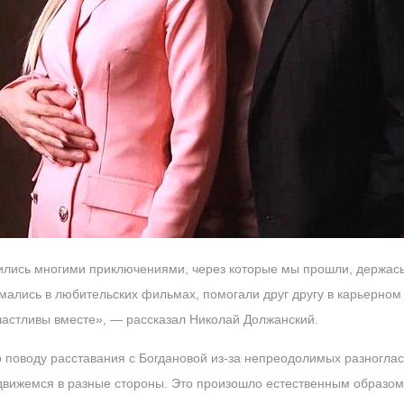
нились многими приключениями, через которые мы прошли, держась 
мались в любительских фильмах, помогали друг другу в карьерном 
счастливы вместе», — рассказал Николай Должанский.
 поводу расставания с Богдановой из-за непреодолимых разноглас
движемся в разные стороны. Это произошло естественным образом,