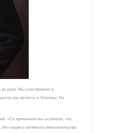
за руки. Мы участвовали в
росте как артисты и блогеры. Но
ий. «Со временем мы осознали, что
 без нашего активного вмешательства.