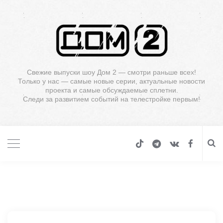
Свежие выпуски шоу Дом 2 — смотри раньше всех!
Только у нас — самые новые серии, актуальные новости
проекта и самые обсуждаемые сплетни.
Следи за развитием событий на телестройке первым!