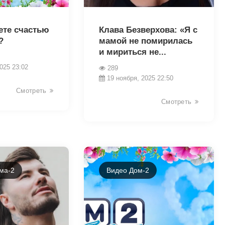
22179
ете счастью
Клава Безверхова: «Я с
?
мамой не помирилась
и мириться не...
025 23:02
289
19 ноября, 2025 22:50
Смотреть
Смотреть
ма-2
Видео Дом-2