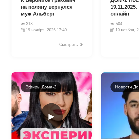
К Веронике Гракович
ДОМ-2 Пос
на поляну вернулся
19.11.2025
муж Альберт
онлайн
313
504
19 ноября, 2025 17:40
19 ноября, 2
Смотреть
Эфиры Дома-2
Новости До
►