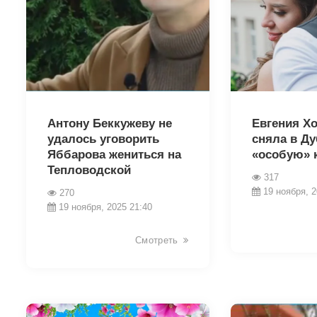
22190
22188
Антону Беккужеву не
Евгения Х
удалось уговорить
сняла в Ду
Яббарова жениться на
«особую» 
Тепловодской
317
19 ноября, 2
270
19 ноября, 2025 21:40
Смотреть