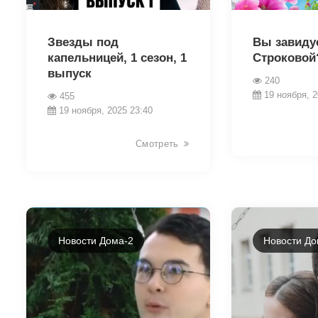
22186
22233
Звезды под
Вы завиду
капельницей, 1 сезон, 1
Строковой
выпуск
240
19 ноября, 2
455
19 ноября, 2025 23:40
Смотреть
Новости Дома-2
Новости До