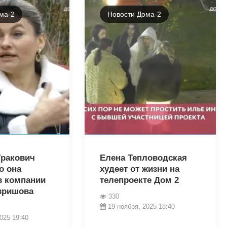
ма-2
Новости Дома-2
22169
Гракович
Елена Тепловодская
о она
худеет от жизни на
в компании
телепроекте Дом 2
вришова
330
19 ноября, 2025 18:40
025 19:40