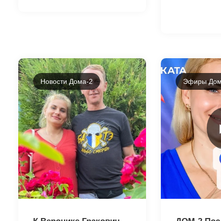
Новости Дома-2
Эфиры Дом
22167
22195