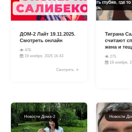
22182
22164
ДОМ-2 Лайт 19.11.2025.
Тиграна С
Смотреть онлайн
считают с
жена и тещ
476
19 ноября, 2025 16:43
275
19 ноября, 2
Смотреть
Новости Дома-2
Новости До