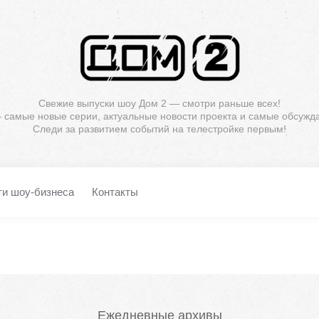
Свежие выпуски шоу Дом 2 — смотри раньше всех!
— самые новые серии, актуальные новости проекта и самые обсужд
Следи за развитием событий на телестройке первым!
ти шоу-бизнеса
Контакты
Ежедневные архивы