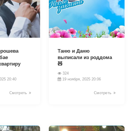
22212
орошева
Таню и Даню
бае
выписали из роддома
квартиру
🧸
324
025 20:40
19 ноября, 2025 20:06
Смотреть
Смотреть