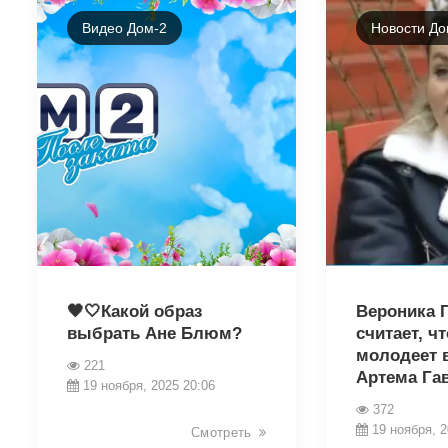
Видео Дом-2
Новости До
22210
22177
🖤🤍Какой образ
Вероника 
выбрать Ане Блюм?
считает, чт
молодеет 
221
Артема Га
19 ноября, 2025 20:06
372
19 ноября, 2
Смотреть