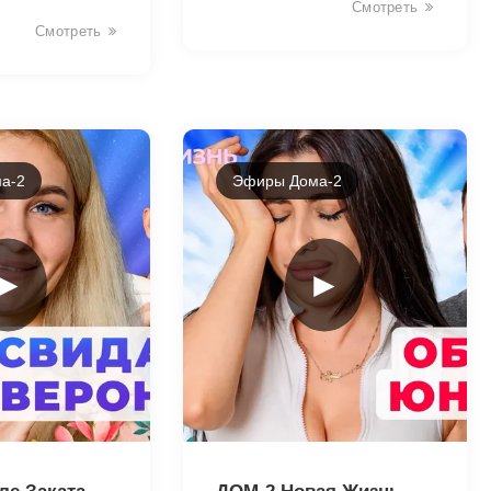
Смотреть
Смотреть
а-2
Эфиры Дома-2
►
►
22184