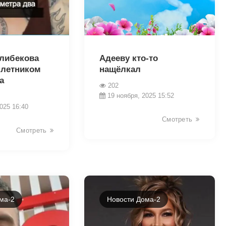
22173
алибекова
Адееву кто-то
плетником
нащёлкал
а
202
19 ноября, 2025 15:52
025 16:40
Смотреть
Смотреть
ма-2
Новости Дома-2