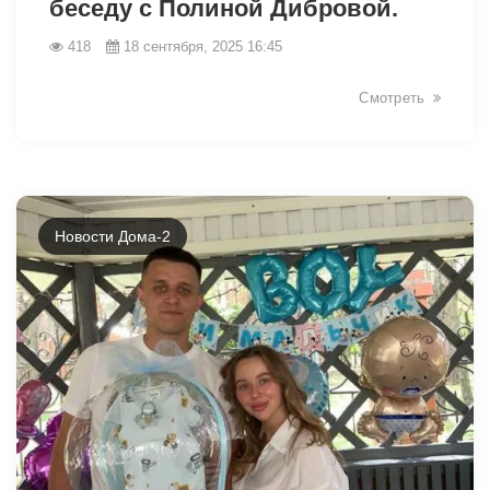
беседу с Полиной Дибровой.
418
18 сентября, 2025 16:45
Смотреть
Новости Дома-2