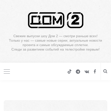
Свежие выпуски шоу Дом 2 — смотри раньше всех!
Только у нас — самые новые серии, актуальные новости
проекта и самые обсуждаемые сплетни.
Следи за развитием событий на телестройке первым!