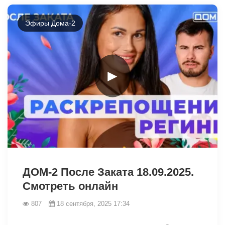
Эфиры Дома-2
►
14752
ДОМ-2 После Заката 18.09.2025.
Смотреть онлайн
807
18 сентября, 2025 17:34