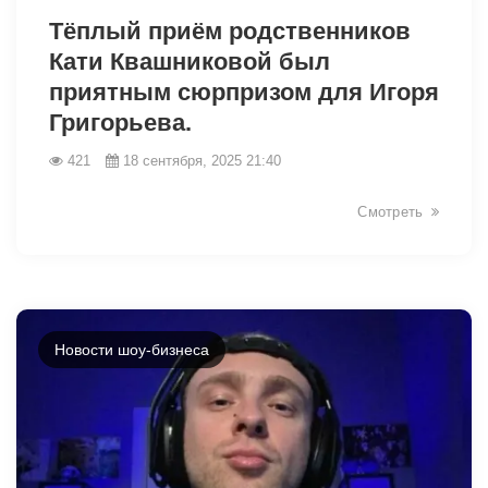
Тёплый приём родственников
Кати Квашниковой был
приятным сюрпризом для Игоря
Григорьева.
421
18 сентября, 2025 21:40
Смотреть
Новости шоу-бизнеса