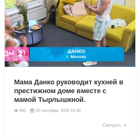
14710
Мама Данко руководит кухней в
престижном доме вместе с
мамой Тырлышкной.
482
18 сентября, 2025 15:40
Смотреть