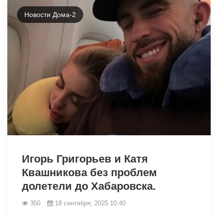
Новости Дома-2
14691
Игорь Григорьев и Катя
Квашникова без проблем
долетели до Хабаровска.
350
18 сентября, 2025 10:40