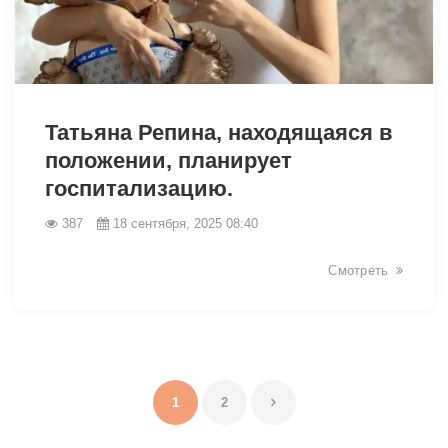
14685
Татьяна Репина, находящаяся в
положении, планирует
госпитализацию.
387
18 сентября, 2025 08:40
Смотреть
1
2