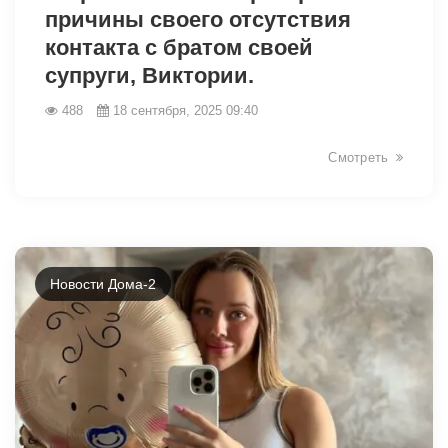
причины своего отсутствия
контакта с братом своей
супруги, Виктории.
488
18 сентября, 2025 09:40
Смотреть
Новости Дома-2