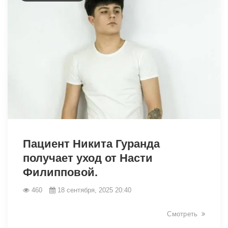
Пациент Никита Гуранда
получает уход от Насти
Филипповой.
460
18 сентября, 2025 20:40
14731
Смотреть