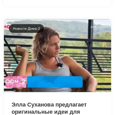
Новости Дома-2
14702
Элла Суханова предлагает
оригинальные идеи для