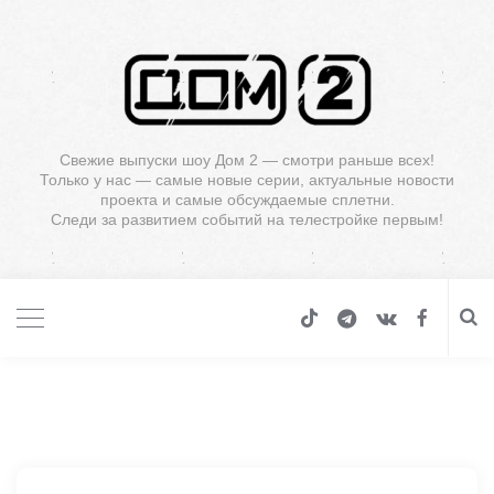
Свежие выпуски шоу Дом 2 — смотри раньше всех!
Только у нас — самые новые серии, актуальные новости
проекта и самые обсуждаемые сплетни.
Следи за развитием событий на телестройке первым!