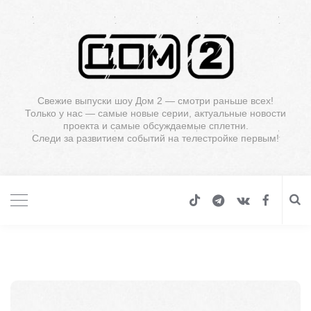
Свежие выпуски шоу Дом 2 — смотри раньше всех!
Только у нас — самые новые серии, актуальные новости
проекта и самые обсуждаемые сплетни.
Следи за развитием событий на телестройке первым!