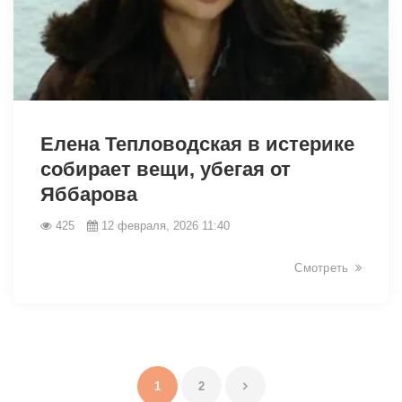
31341
Елена Тепловодская в истерике
собирает вещи, убегая от
Яббарова
425
12 февраля, 2026 11:40
Смотреть
1
2