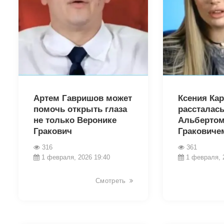
30038
30032
Артем Гавришов может
Ксения Ка
помочь открыть глаза
рассталась
не только Веронике
Альберто
Гракович
Граковичем,
316
361
1 февраля, 2026 19:40
1 февраля, 
Смотреть