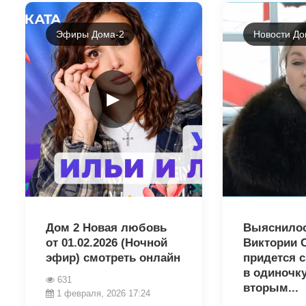
Эфиры Дома-2
Новости До
►
30041
30023
Дом 2 Новая любовь
Выяснилос
от 01.02.2026 (Ночной
Виктории 
эфир) смотреть онлайн
придется 
в одиночку
631
вторым...
1 февраля, 2026 17:24