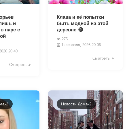
30054
горьев
Клава и её попытки
пишь и
быть модной на этой
в паре с
деревне 😂
ой
275
1 февраля, 2026 20:06
2026 20:40
Смотреть
Смотреть
ма-2
Новости Дома-2