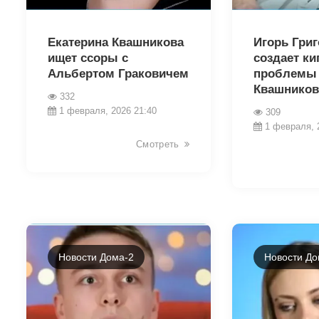
30057
30045
Екатерина Квашникова
Игорь Гри
ищет ссоры с
создает ки
Альбертом Граковичем
проблемы 
Квашников
332
1 февраля, 2026 21:40
309
1 февраля, 
Смотреть
Новости Дома-2
Новости До