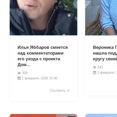
30016
30013
Илья Яббаров смеется
Вероника 
над комментаторами
нашла под
его ухода с проекта
кругу свое
Дом...
343
1 февраля, 
329
1 февраля, 2026 14:40
Смотреть