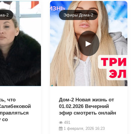
ма-2
Эфиры Дома-2
►
30034
ь, что
Дом-2 Новая жизнь от
Салибековой
01.02.2026 Вечерний
справляться
эфир смотреть онлайн
 со
491
1 февраля, 2026 16:23