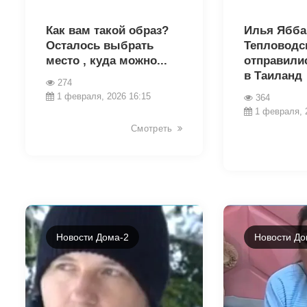
30027
30021
Как вам такой образ?
Илья Ябба
Осталось выбрать
Тепловодс
место , куда можно...
отправили
в Таиланд
274
1 февраля, 2026 16:15
364
1 февраля, 
Смотреть
Новости Дома-2
Новости До