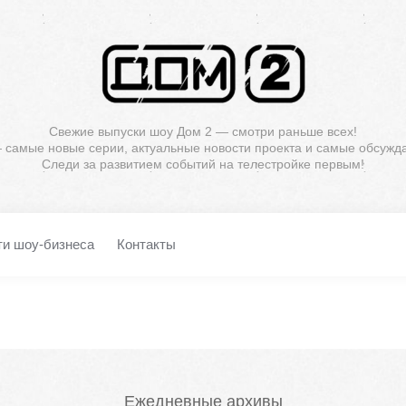
Свежие выпуски шоу Дом 2 — смотри раньше всех!
— самые новые серии, актуальные новости проекта и самые обсужд
Следи за развитием событий на телестройке первым!
ти шоу-бизнеса
Контакты
Ежедневные архивы