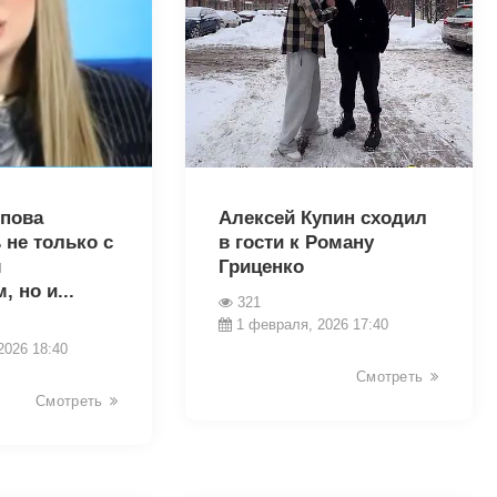
30030
рпова
Алексей Купин сходил
 не только с
в гости к Роману
м
Гриценко
 но и...
321
1 февраля, 2026 17:40
2026 18:40
Смотреть
Смотреть