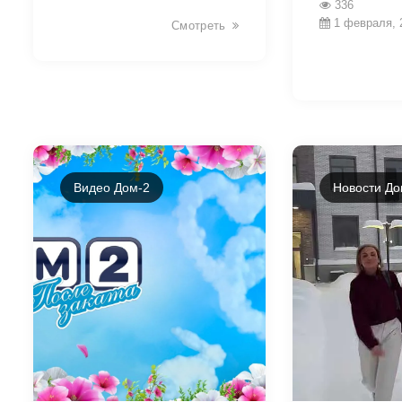
336
1 февраля, 
Смотреть
Видео Дом-2
Новости До