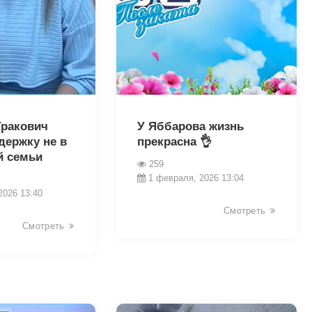
30009
Гракович
У Яббарова жизнь
держку не в
прекрасна 👌
й семьи
259
1 февраля, 2026 13:04
2026 13:40
Смотреть
Смотреть