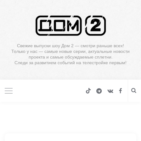
Свежие выпуски шоу Дом 2 — смотри раньше всех!
Только у нас — самые новые серии, актуальные новости
проекта и самые обсуждаемые сплетни.
Следи за развитием событий на телестройке первым!