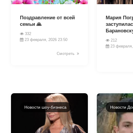
32598
32595
Поздравление от всей
Мария Пог
семьи 🙏
заступила
Барановск
332
23 февраля, 2026 23:50
212
23 февраля,
Смотреть
Новости шоу-бизнеса
Новости До