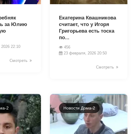
32583
ребняк
Екатерина Квашникова
сь за Юлию
считает, что у Игоря
ую
Григорьева есть тоска
по...
 2026 22:10
456
23 февраля, 2026 20:50
Смотреть
Смотреть
ма-2
Новости Дома-2