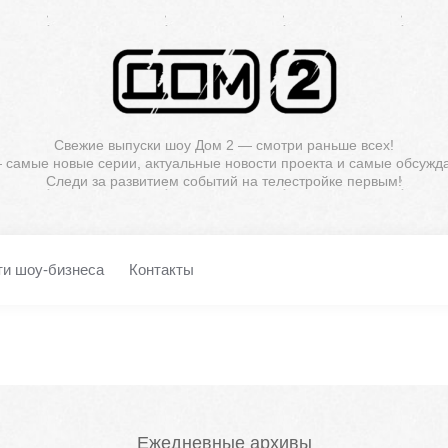
Свежие выпуски шоу Дом 2 — смотри раньше всех!
— самые новые серии, актуальные новости проекта и самые обсужд
Следи за развитием событий на телестройке первым!
ти шоу-бизнеса
Контакты
Ежедневные архивы