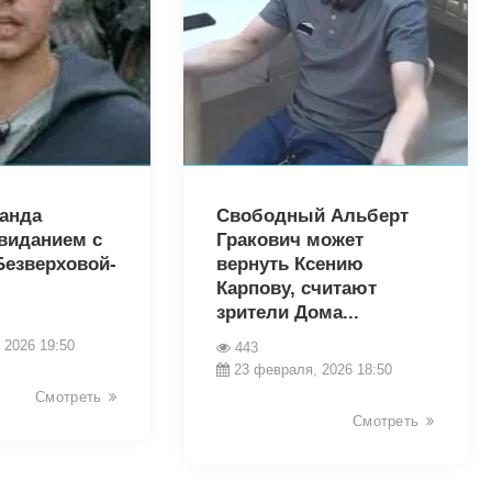
32564
ранда
Свободный Альберт
свиданием с
Гракович может
Безверховой-
вернуть Ксению
Карпову, считают
зрители Дома...
 2026 19:50
443
23 февраля, 2026 18:50
Смотреть
Смотреть