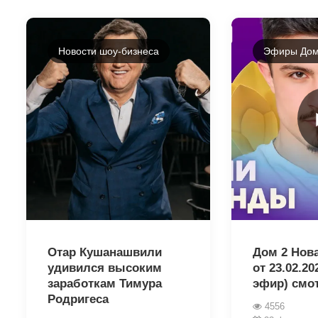
Новости шоу-бизнеса
Эфиры Дом
32571
32565
Отар Кушанашвили
Дом 2 Нов
удивился высоким
от 23.02.2
заработкам Тимура
эфир) смо
Родригеса
4556