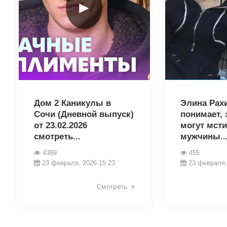
►
32552
32539
Дом 2 Каникулы в
Элина Рах
Сочи (Дневной выпуск)
понимает, 
от 23.02.2026
могут мсти
смотреть...
мужчины..
4389
455
23 февраля, 2026 15:23
23 февраля,
Смотреть