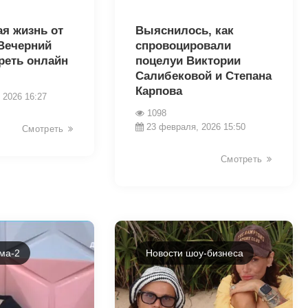
32545
я жизнь от
Выяснилось, как
 Вечерний
спровоцировали
реть онлайн
поцелуи Виктории
Салибековой и Степана
Карпова
 2026 16:27
1098
23 февраля, 2026 15:50
Смотреть
Смотреть
ма-2
Новости шоу-бизнеса