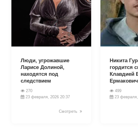
32588
32573
Люди, угрожавшие
Никита Гу
Ларисе Долиной,
гордится 
находятся под
Клавдией 
следствием
Ермакович
270
499
23 февраля, 2026 20:37
23 февраля,
Смотреть