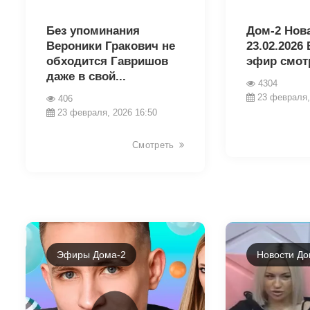
32551
32559
Без упоминания
Дом-2 Нова
Вероники Гракович не
23.02.2026
обходится Гавришов
эфир смот
даже в свой...
4304
23 февраля,
406
23 февраля, 2026 16:50
Смотреть
Эфиры Дома-2
Новости До