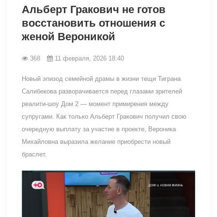
Альберт Гракович не готов
восстановить отношения с
женой Вероникой
368
11 февраля, 2026 18:40
Новый эпизод семейной драмы в жизни тещи Тиграна
Салибекова разворачивается перед глазами зрителей
реалити-шоу Дом 2 — момент примирения между
супругами. Как только Альберт Гракович получил свою
очередную выплату за участие в проекте, Вероника
Михайловна выразила желание приобрести новый
браслет.