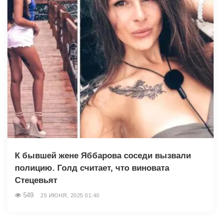
К бывшей жене Яббарова соседи вызвали
полицию. Голд считает, что виновата
Стецевьят
549
25 ИЮНЯ, 2025 01:40