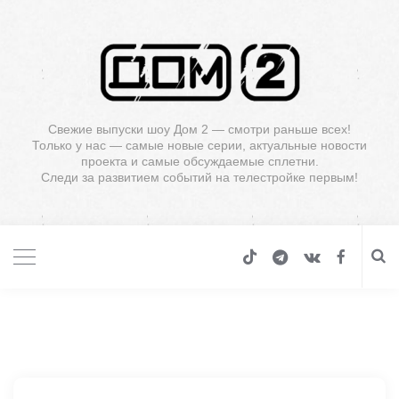
Свежие выпуски шоу Дом 2 — смотри раньше всех!
Только у нас — самые новые серии, актуальные новости
проекта и самые обсуждаемые сплетни.
Следи за развитием событий на телестройке первым!