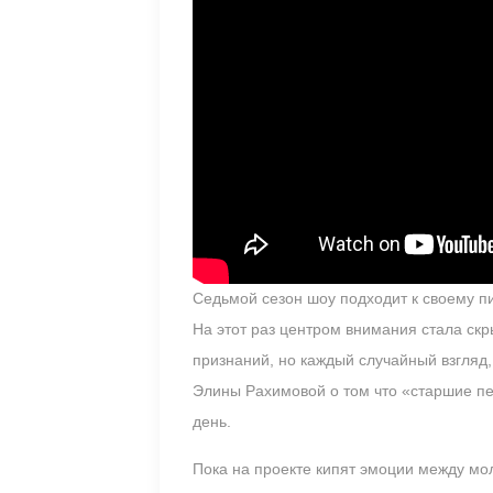
Седьмой сезон шоу подходит к своему п
На этот раз центром внимания стала ск
признаний, но каждый случайный взгляд
Элины Рахимовой о том что «старшие п
день.
Пока на проекте кипят эмоции между мо