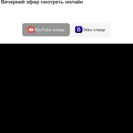
6 Вечерний эфир смотреть онлайн
YouTube плеер
Okko плеер