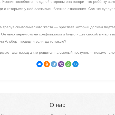
 Ксения колеблется: с одной стороны она говорит что ребёнку важ
и с которыми у неё сложились близкие отношения. Сам же супруг з
а требуя символического жеста — браслета который должен подтве
 Он явно переутомлён конфликтами и будто ищет способ мягко вый
ли Альберт правду и если да то какую?
сделает шаг назад а кто решится на смелый поступок — покажет с
О нас