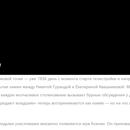
иковой точке — уже 7836 день с момента старта телестройки и нап
рытая химия между Никитой Гурандой и Екатериной Квашниковой. 
, каждое молчаливое столкновение вызывает бурные обсуждения у д
ередают младшим» теперь воспринимаются как намёк — но на что 
лодыми участниками внезапно появляется муж Ксении. Он приезжае