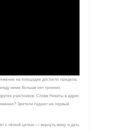
ряжение на площадке достигло предела.
Между ними больше нет громких
ругих участников. Слова Никиты в адрес
именно? Зрители гадают не первый
т с чёткой целью — вернуть жену и дать