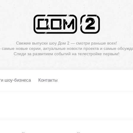
Свежие выпуски шоу Дом 2 — смотри раньше всех!
— самые новые серии, актуальные новости проекта и самые обсужд
Следи за развитием событий на телестройке первым!
ти шоу-бизнеса
Контакты