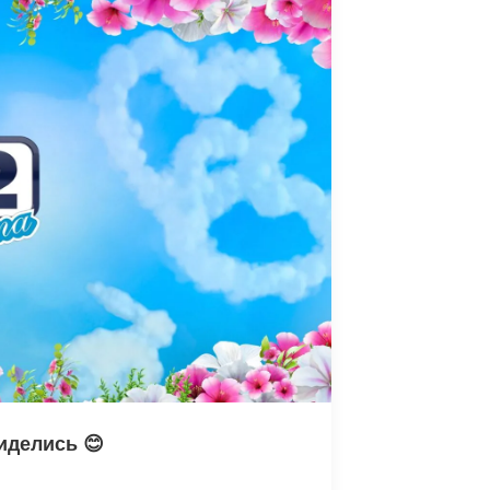
иделись 😊