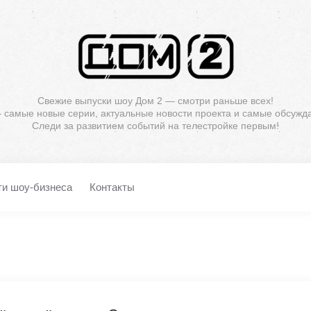
Свежие выпуски шоу Дом 2 — смотри раньше всех!
— самые новые серии, актуальные новости проекта и самые обсужд
Следи за развитием событий на телестройке первым!
ти шоу-бизнеса
Контакты