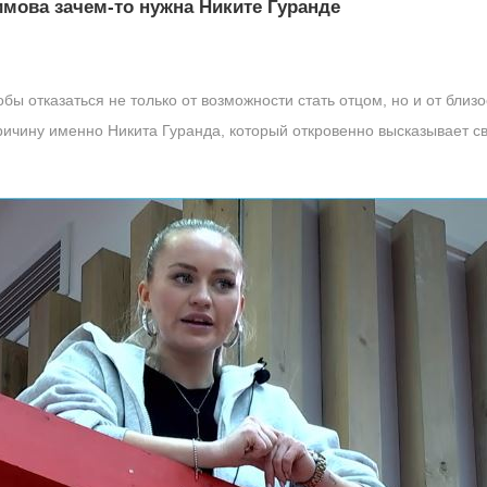
мова зачем-то нужна Никите Гуранде
обы отказаться не только от возможности стать отцом, но и от бли
причину именно Никита Гуранда, который откровенно высказывает 