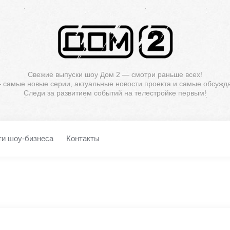
Свежие выпуски шоу Дом 2 — смотри раньше всех!
— самые новые серии, актуальные новости проекта и самые обсужд
Следи за развитием событий на телестройке первым!
ти шоу-бизнеса
Контакты