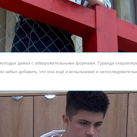
 молодых дамах с обворожительными формами, Гуранда охарактери
 забыл добавить, что она ещё и вспыльчивая и непоследовательна