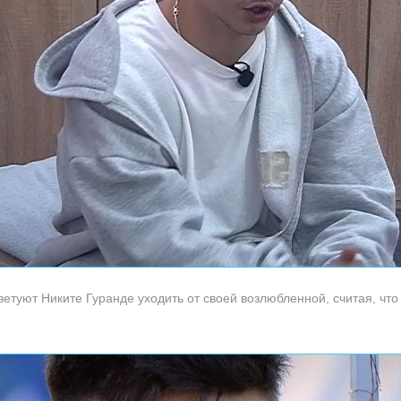
ветуют Никите Гуранде уходить от своей возлюбленной, считая, ч