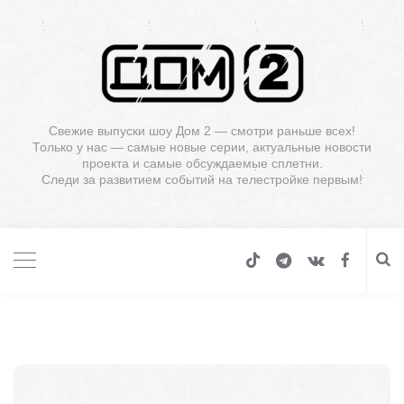
Свежие выпуски шоу Дом 2 — смотри раньше всех!
Только у нас — самые новые серии, актуальные новости
проекта и самые обсуждаемые сплетни.
Следи за развитием событий на телестройке первым!