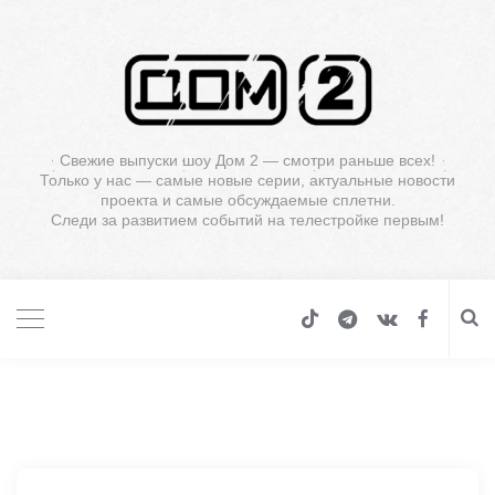
Свежие выпуски шоу Дом 2 — смотри раньше всех!
Только у нас — самые новые серии, актуальные новости
проекта и самые обсуждаемые сплетни.
Следи за развитием событий на телестройке первым!