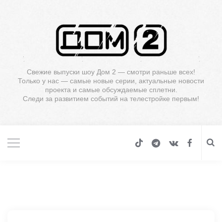
Свежие выпуски шоу Дом 2 — смотри раньше всех!
Только у нас — самые новые серии, актуальные новости
проекта и самые обсуждаемые сплетни.
Следи за развитием событий на телестройке первым!