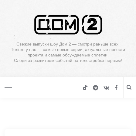
Свежие выпуски шоу Дом 2 — смотри раньше всех!
Только у нас — самые новые серии, актуальные новости
проекта и самые обсуждаемые сплетни.
Следи за развитием событий на телестройке первым!