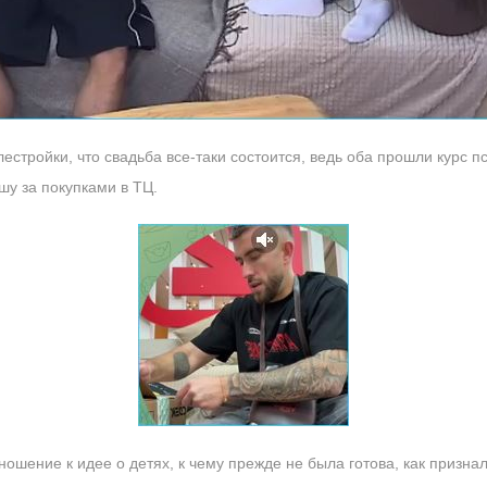
стройки, что свадьба все-таки состоится, ведь оба прошли курс пс
шу за покупками в ТЦ.
ошение к идее о детях, к чему прежде не была готова, как призна