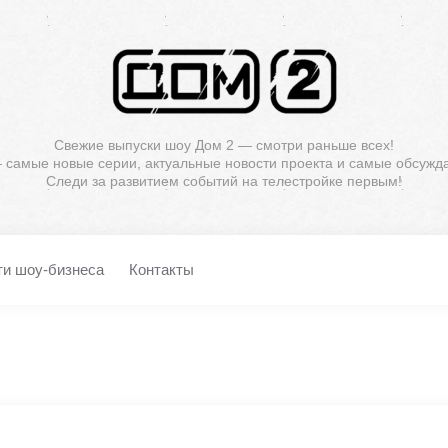
Свежие выпуски шоу Дом 2 — смотри раньше всех!
— самые новые серии, актуальные новости проекта и самые обсужд
Следи за развитием событий на телестройке первым!
ти шоу-бизнеса
Контакты